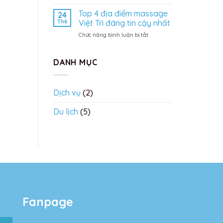
Review
Airways
cửa
Top 4 địa điểm massage
giá
24
hàng
rẻ
Th6
Việt Trì đáng tin cậy nhất
Hoàng
trên
ở
Chức năng bình luận bị tắt
Hà
Traveloka
Top
Mobile
4
Phú
địa
DANH MỤC
Thọ
điểm
massage
Việt
Dịch vụ
(2)
Trì
đáng
Du lịch
(5)
tin
cậy
nhất
Fanpage