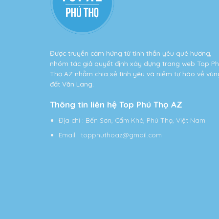
Được truyền cảm hứng từ tinh thần yêu quê hương,
nhóm tác giả quyết định xây dựng trang web Top P
Thọ AZ nhằm chia sẻ tình yêu và niềm tự hào về vùn
đất Văn Lang.
Thông tin liên hệ Top Phú Thọ AZ
Địa chỉ
: Bến Sơn, Cẩm Khê, Phú Thọ, Việt Nam
Email
:
topphuthoaz@gmail.com