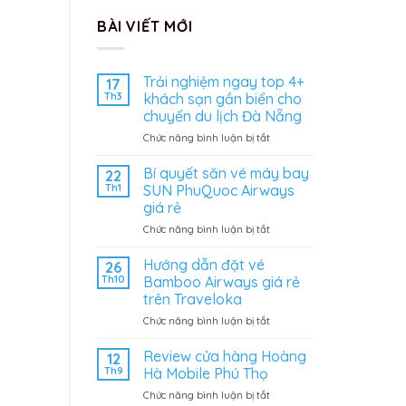
BÀI VIẾT MỚI
Trải nghiệm ngay top 4+
17
Th3
khách sạn gần biển cho
chuyến du lịch Đà Nẵng
ở
Chức năng bình luận bị tắt
Trải
nghiệm
Bí quyết săn vé máy bay
22
ngay
Th1
SUN PhuQuoc Airways
top
giá rẻ
4+
ở
Chức năng bình luận bị tắt
khách
Bí
sạn
quyết
gần
Hướng dẫn đặt vé
26
săn
biển
Th10
Bamboo Airways giá rẻ
vé
cho
trên Traveloka
máy
chuyến
ở
Chức năng bình luận bị tắt
bay
du
Hướng
SUN
lịch
dẫn
PhuQuoc
Đà
Review cửa hàng Hoàng
12
đặt
Airways
Nẵng
Th9
Hà Mobile Phú Thọ
vé
giá
ở
Chức năng bình luận bị tắt
Bamboo
rẻ