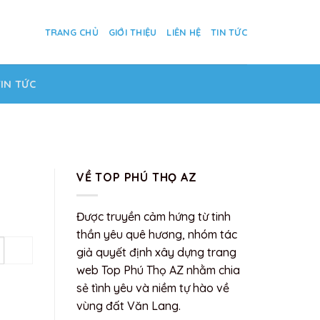
TRANG CHỦ
GIỚI THIỆU
LIÊN HỆ
TIN TỨC
TIN TỨC
VỀ TOP PHÚ THỌ AZ
Được truyền cảm hứng từ tinh
thần yêu quê hương, nhóm tác
giả quyết định xây dựng trang
web Top Phú Thọ AZ nhằm chia
sẻ tình yêu và niềm tự hào về
vùng đất Văn Lang.