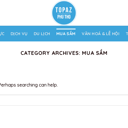
ỰC
DỊCH VỤ
DU LỊCH
MUA SẮM
VĂN HOÁ & LỄ HỘI
CATEGORY ARCHIVES:
MUA SẮM
 Perhaps searching can help.