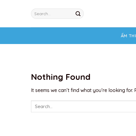
Skip
to
content
ẨM TH
Nothing Found
It seems we can’t find what you’re looking for.