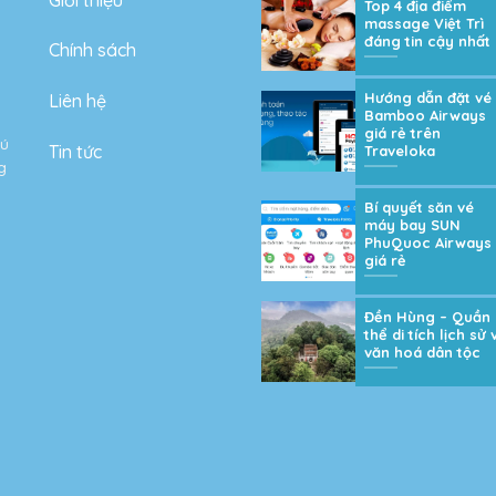
Top 4 địa điểm
massage Việt Trì
đáng tin cậy nhất
Chính sách
Hướng dẫn đặt vé
Liên hệ
Bamboo Airways
giá rẻ trên
hú
Tin tức
Traveloka
g
Bí quyết săn vé
máy bay SUN
PhuQuoc Airways
giá rẻ
Đền Hùng – Quần
thể di tích lịch sử 
văn hoá dân tộc