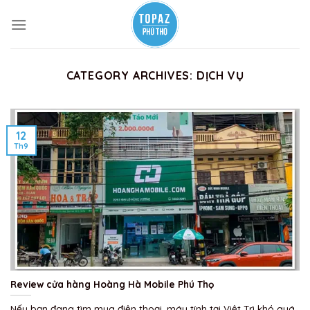
Skip
to
content
CATEGORY ARCHIVES:
DỊCH VỤ
12
Th9
Review cửa hàng Hoàng Hà Mobile Phú Thọ
Nếu bạn đang tìm mua điện thoại, máy tính tại Việt Trì khó quá.