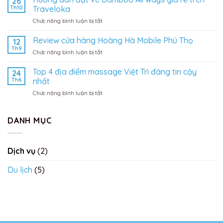
26
săn
gần
Th10
Traveloka
vé
biển
ở
Chức năng bình luận bị tắt
máy
cho
Hướng
bay
chuyến
dẫn
Review cửa hàng Hoàng Hà Mobile Phú Thọ
SUN
12
du
đặt
PhuQuoc
Th9
lịch
ở
Chức năng bình luận bị tắt
vé
Airways
Đà
Review
Bamboo
giá
Nẵng
cửa
Top 4 địa điểm massage Việt Trì đáng tin cậy
Airways
24
rẻ
hàng
Th6
nhất
giá
Hoàng
rẻ
ở
Chức năng bình luận bị tắt
Hà
trên
Top
Mobile
Traveloka
4
Phú
địa
DANH MỤC
Thọ
điểm
massage
Việt
Dịch vụ
(2)
Trì
đáng
Du lịch
(5)
tin
cậy
nhất