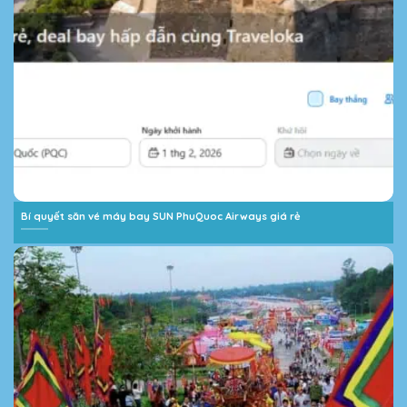
Bí quyết săn vé máy bay SUN PhuQuoc Airways giá rẻ