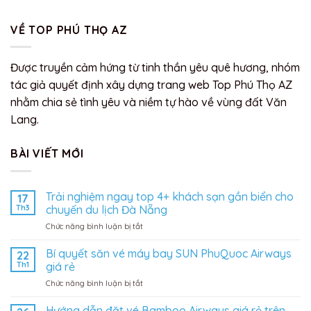
VỀ TOP PHÚ THỌ AZ
Được truyền cảm hứng từ tinh thần yêu quê hương, nhóm
tác giả quyết định xây dựng trang web Top Phú Thọ AZ
nhằm chia sẻ tình yêu và niềm tự hào về vùng đất Văn
Lang.
BÀI VIẾT MỚI
Trải nghiệm ngay top 4+ khách sạn gần biển cho
17
Th3
chuyến du lịch Đà Nẵng
ở
Chức năng bình luận bị tắt
Trải
nghiệm
Bí quyết săn vé máy bay SUN PhuQuoc Airways
22
ngay
Th1
giá rẻ
top
ở
Chức năng bình luận bị tắt
4+
Bí
khách
quyết
Hướng dẫn đặt vé Bamboo Airways giá rẻ trên
sạn